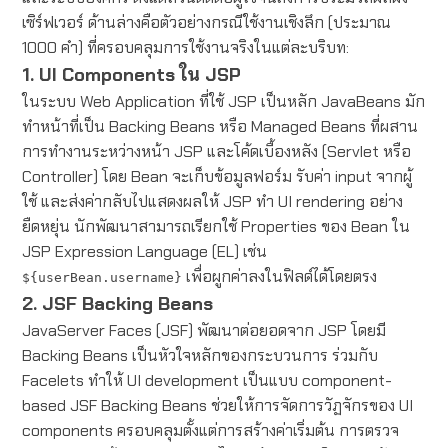
เซิร์ฟเวอร์ ด้านล่างคือตัวอย่างกรณีใช้งานเชิงลึก (ประมาณ
1000 คำ) ที่ครอบคลุมการใช้งานจริงในแต่ละบริบท:
1. UI Components ใน JSP
ในระบบ Web Application ที่ใช้ JSP เป็นหลัก JavaBeans มัก
ทำหน้าที่เป็น Backing Beans หรือ Managed Beans ที่ผสาน
การทำงานระหว่างหน้า JSP และโค้ดเบื้องหลัง (Servlet หรือ
Controller) โดย Bean จะเก็บข้อมูลฟอร์ม รับค่า input จากผู้
ใช้ และส่งค่ากลับไปแสดงผลให้ JSP ทำ UI rendering อย่าง
ยืดหยุ่น นักพัฒนาสามารถเรียกใช้ Properties ของ Bean ใน
JSP Expression Language (EL) เช่น
เพื่อผูกค่าลงในฟิลด์ได้โดยตรง
${userBean.username}
2. JSF Backing Beans
JavaServer Faces (JSF) พัฒนาต่อยอดจาก JSP โดยมี
Backing Beans เป็นหัวใจหลักของกระบวนการ ร่วมกับ
Facelets ทำให้ UI development เป็นแบบ component-
based JSF Backing Beans ช่วยให้การจัดการวัฏจักรของ UI
components ครอบคลุมตั้งแต่การสร้างค่าเริ่มต้น การตรวจ