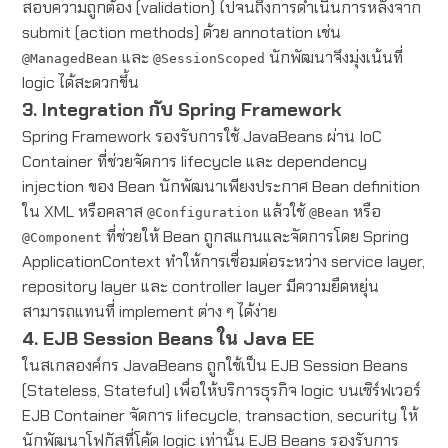
สอบความถูกต้อง (validation) ไปจนถึงการดำเนินการหลังจาก
submit (action methods) ด้วย annotation เช่น
และ
นักพัฒนาจึงมุ่งเน้นที่
@ManagedBean
@SessionScoped
logic ได้สะดวกขึ้น
3. Integration กับ Spring Framework
Spring Framework รองรับการใช้ JavaBeans ผ่าน IoC
Container ที่ช่วยจัดการ lifecycle และ dependency
injection ของ Bean นักพัฒนาเพียงประกาศ Bean definition
ใน XML หรือคลาส
แล้วใช้
หรือ
@Configuration
@Bean
ที่ช่วยให้ Bean ถูกสแกนและจัดการโดย Spring
@Component
ApplicationContext ทำให้การเชื่อมต่อระหว่าง service layer,
repository layer และ controller layer มีความยืดหยุ่น
สามารถแทนที่ implement ต่าง ๆ ได้ง่าย
4. EJB Session Beans ใน Java EE
ในสเกลองค์กร JavaBeans ถูกใช้เป็น EJB Session Beans
(Stateless, Stateful) เพื่อให้บริการธุรกิจ logic บนเซิร์ฟเวอร์
EJB Container จัดการ lifecycle, transaction, security ให้
นักพัฒนาโฟกัสที่โค้ด logic เท่านั้น EJB Beans รองรับการ